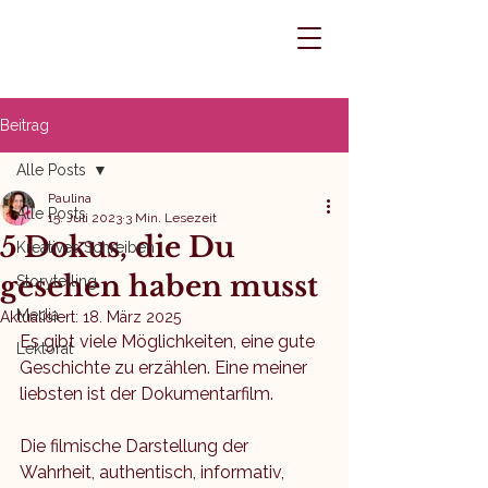
Beitrag
Alle Posts
Paulina
Alle Posts
15. Juli 2023
3 Min. Lesezeit
5 Dokus, die Du
Kreatives Schreiben
gesehen haben musst
Storytelling
Media
Aktualisiert:
18. März 2025
Es gibt viele Möglichkeiten, eine gute 
Lektorat
Geschichte zu erzählen. Eine meiner 
liebsten ist der Dokumentarfilm. 
Die filmische Darstellung der 
Wahrheit, authentisch, informativ, 